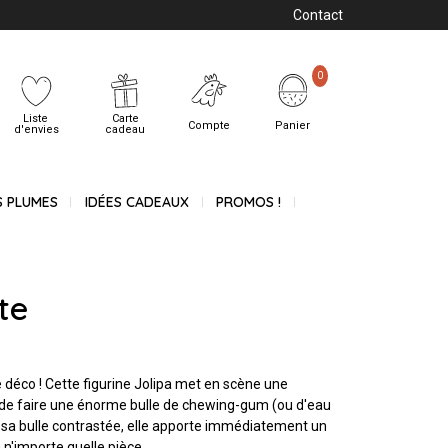
Contact
0
Liste
Carte
Compte
Panier
d'envies
cadeau
S PLUMES
IDÉES CADEAUX
PROMOS !
te
e déco ! Cette figurine Jolipa met en scène une
n de faire une énorme bulle de chewing-gum (ou d'eau
 et sa bulle contrastée, elle apporte immédiatement un
 n'importe quelle pièce.