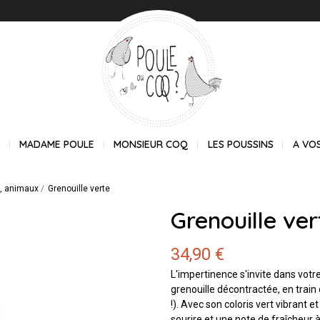
E
MADAME POULE
MONSIEUR COQ
LES POUSSINS
A VO
s, animaux
Grenouille verte
Grenouille ver
34,90 €
L'impertinence s'invite dans votr
grenouille décontractée, en trai
!). Avec son coloris vert vibrant
sourire et une note de fraîcheur à