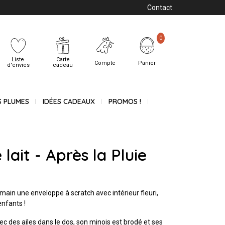
Contact
0
Liste
Carte
Compte
Panier
d'envies
cadeau
S PLUMES
IDÉES CADEAUX
PROMOS !
lait - Après la Pluie
 main une enveloppe à scratch avec intérieur fleuri,
enfants !
vec des ailes dans le dos, son minois est brodé et ses