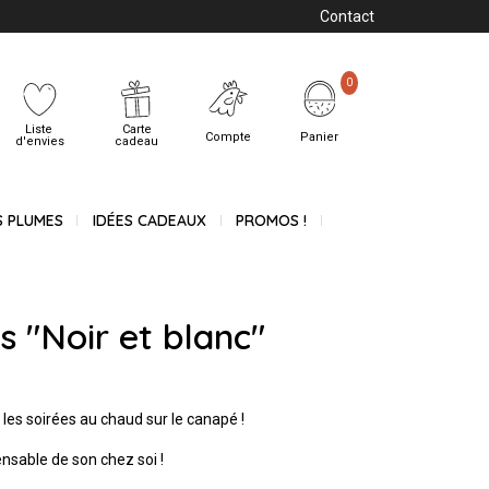
Contact
0
Liste
Carte
Compte
Panier
d'envies
cadeau
S PLUMES
IDÉES CADEAUX
PROMOS !
s "Noir et blanc"
r les soirées au chaud sur le canapé !
spensable de son chez soi !