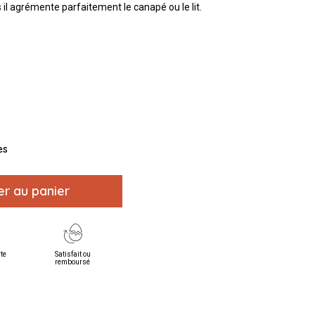
 il agrémente parfaitement le canapé ou le lit.
es
er au panier
rte
Satisfait ou
remboursé