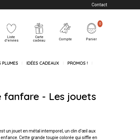
Contact
0
Liste
Carte
Compte
Panier
d'envies
cadeau
S PLUMES
IDÉES CADEAUX
PROMOS !
 fanfare - Les jouets
st un jouet en métal intemporel, un clin d'œil aux
enfance. Cette grande toupie colorée qui siffle en