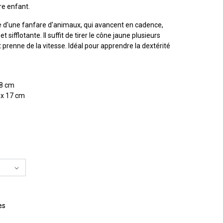
e enfant.
 d'une fanfare d'animaux, qui avancent en cadence,
 sifflotante. Il suffit de tirer le cône jaune plusieurs
t prenne de la vitesse. Idéal pour apprendre la dextérité
18 cm
 x 17 cm
es