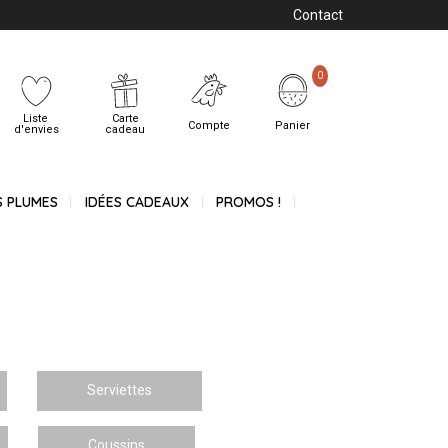
Contact
0
Liste
Carte
Compte
Panier
d'envies
cadeau
S PLUMES
IDÉES CADEAUX
PROMOS !
Serviettes
Coussins