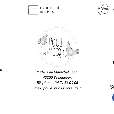
Livraison offerte
Sa
dès 150€
I
es
2 Place du Maréchal Foch
43200 Yssingeaux
Téléphone : 04 71 56 09 06
S
Email : poule.ou.coq@orange.fr
ns
de confidentialité, en garantissant la conformité avec les réglementat