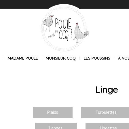
E
MADAME POULE
MONSIEUR COQ
LES POUSSINS
A VO
Linge
Plaids
Turbulettes
Langes
Lingettes