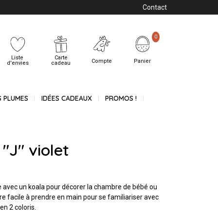
Contact
0
Liste
Carte
Compte
Panier
d'envies
cadeau
S PLUMES
IDÉES CADEAUX
PROMOS !
 "J" violet
trée avec un koala pour décorer la chambre de bébé ou
re facile à prendre en main pour se familiariser avec
en 2 coloris.