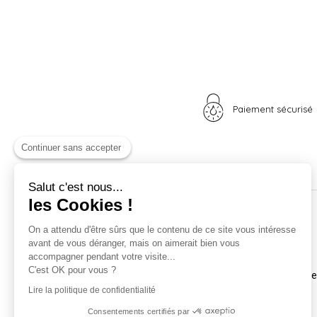
Paiement sécurisé
Continuer sans accepter
Salut c'est nous...
les Cookies !
Nos univers
Informations
On a attendu d'être sûrs que le contenu de ce site vous intéresse
avant de vous déranger, mais on aimerait bien vous
Nid douillet
La boutique
accompagner pendant votre visite...
Madame Poule
Livraison
C'est OK pour vous ?
Monsieur Coq
Coordonnées et horair
Les poussins
Mentions légales
Lire la politique de confidentialité
A vos plumes
Nos CGV
Consentements certifiés par