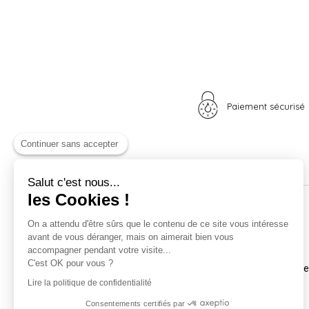
Paiement sécurisé
Continuer sans accepter
Salut c'est nous...
les Cookies !
Nos univers
Informations
On a attendu d'être sûrs que le contenu de ce site vous intéresse
avant de vous déranger, mais on aimerait bien vous
Nid douillet
La boutique
accompagner pendant votre visite...
Madame Poule
Livraison
C'est OK pour vous ?
Monsieur Coq
Coordonnées et horair
Les poussins
Mentions légales
Lire la politique de confidentialité
A vos plumes
Nos CGV
Consentements certifiés par