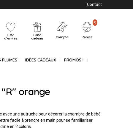
Contact
0
Liste
Carte
Compte
Panier
d'envies
cadeau
S PLUMES
IDÉES CADEAUX
PROMOS !
s "R" orange
strée avec une autruche pour décorer la chambre de bébé
ettre facile à prendre en main pour se familiariser
cline en 2 coloris.