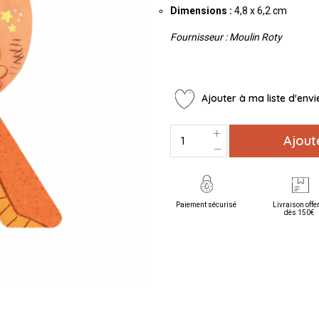
Dimensions :
4,8 x 6,2 cm
Fournisseur : Moulin Roty
Ajouter à ma liste d'envi
Ajout
Paiement sécurisé
Livraison offe
dès 150€