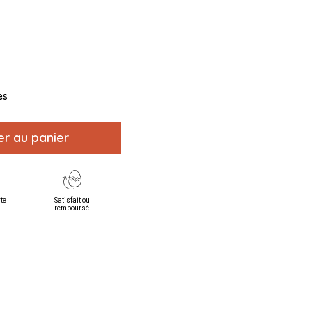
es
er au panier
rte
Satisfait ou
remboursé