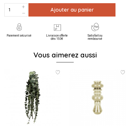
Ajouter au panier
Paiement sécurisé
Livraison offerte
Satisfait ou
dès 150€
remboursé
Vous aimerez aussi