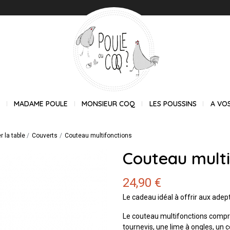
E
MADAME POULE
MONSIEUR COQ
LES POUSSINS
A VO
 la table
Couverts
Couteau multifonctions
Couteau multi
24,90 €
Le cadeau idéal à offrir aux ade
Le couteau multifonctions compre
tournevis, une lime à ongles, un 