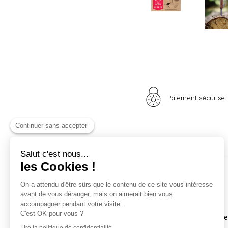
Paiement sécurisé
Continuer sans accepter
Salut c'est nous...
les Cookies !
Nos univers
Informations
On a attendu d'être sûrs que le contenu de ce site vous intéresse
avant de vous déranger, mais on aimerait bien vous
Nid douillet
La boutique
accompagner pendant votre visite...
Madame Poule
Livraison
C'est OK pour vous ?
Monsieur Coq
Coordonnées et horair
Les poussins
Mentions légales