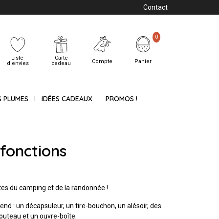
Contact
0
Liste
Carte
Compte
Panier
d'envies
cadeau
S PLUMES
IDÉES CADEAUX
PROMOS !
fonctions
ptes du camping et de la randonnée !
nd : un décapsuleur, un tire-bouchon, un alésoir, des
couteau et un ouvre-boîte.