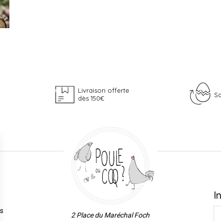
Livraison offerte
Sa
dès 150€
I
es
2 Place du Maréchal Foch