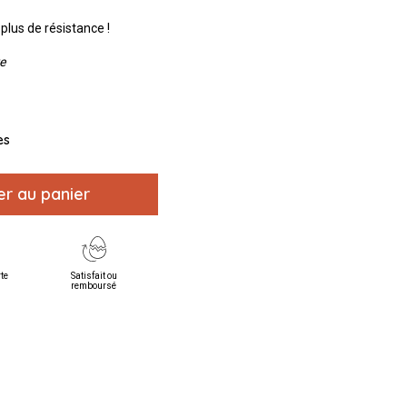
plus de résistance !
re
es
er au panier
rte
Satisfait ou
remboursé