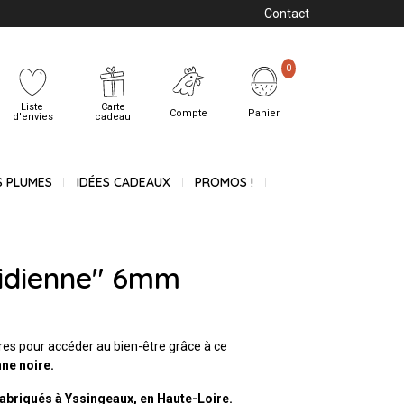
Contact
0
Liste
Carte
Compte
Panier
d'envies
cadeau
S PLUMES
IDÉES CADEAUX
PROMOS !
sidienne" 6mm
res pour accéder au bien-être grâce à ce
ne noire.
abriqués à Yssingeaux, en Haute-Loire.