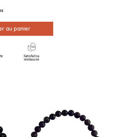
es
er au panier
rte
Satisfait ou
remboursé