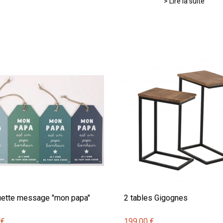
> Lire la suite
uette message "mon papa"
2 tables Gigognes
 €
199,00 €