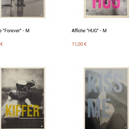
e "Forever" - M
Affiche "HUG" - M
 €
11,00 €