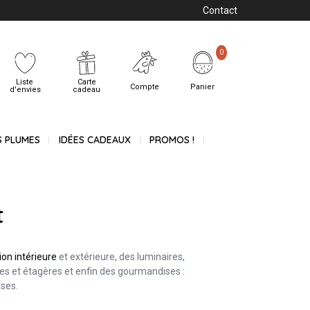
Contact
0
Liste
Carte
Compte
Panier
d'envies
cadeau
S PLUMES
IDÉES CADEAUX
PROMOS !
t
ion intérieure
et extérieure, des luminaires,
s et étagères et enfin des gourmandises :
ises.