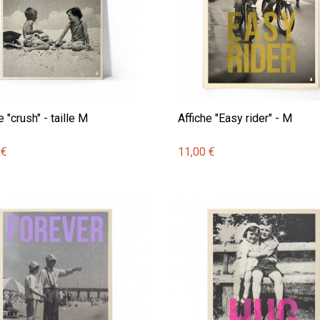
e "crush" - taille M
Affiche "Easy rider" - M
 €
11,00 €