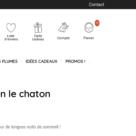
Contact
0
Liste
Carte
Compte
Panier
d'envies
cadeau
S PLUMES
IDÉES CADEAUX
PROMOS !
on le chaton
our de longues nuits de sommeil !