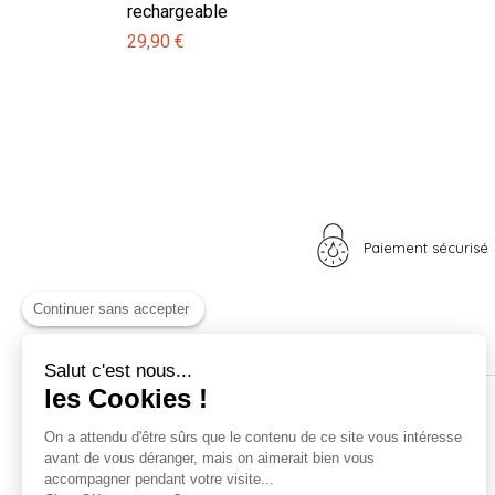
rechargeable
29,90 €
Paiement sécurisé
Continuer sans accepter
Salut c'est nous...
les Cookies !
Nos univers
Informations
On a attendu d'être sûrs que le contenu de ce site vous intéresse
avant de vous déranger, mais on aimerait bien vous
Nid douillet
La boutique
accompagner pendant votre visite...
Madame Poule
Livraison