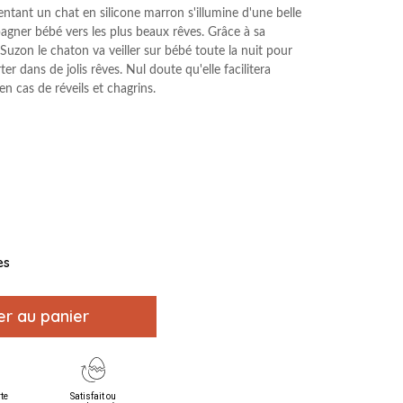
sentant un chat en silicone marron s'illumine d'une belle
gner bébé vers les plus beaux rêves. Grâce à sa
e Suzon le chaton
va veiller sur bébé toute la nuit pour
r dans de jolis rêves. Nul doute qu'elle facilitera
n cas de réveils et chagrins.
es
er au panier
rte
Satisfait ou