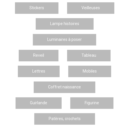
Stickers
Veilleuses
Lampe histoires
Luminaires à poser
Reveil
Tableau
Lettres
Mobiles
Coffret naissance
Guirlande
Figurine
Patères, crochets