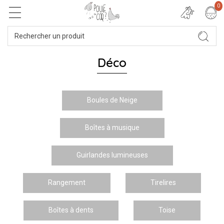
0
Déco
Boules de Neige
Boîtes à musique
Guirlandes lumineuses
Rangement
Tirelires
Boîtes à dents
Toise