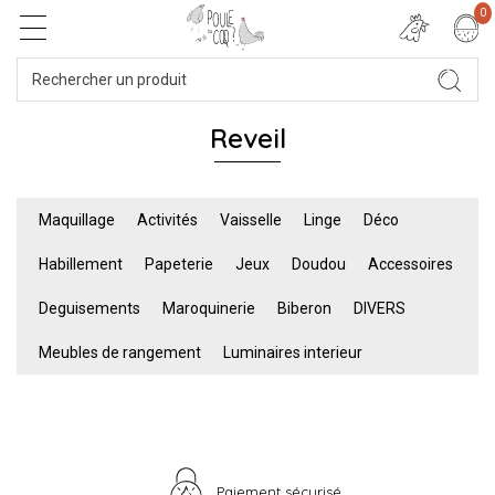
0
Reveil
Maquillage
Activités
Vaisselle
Linge
Déco
Habillement
Papeterie
Jeux
Doudou
Accessoires
Deguisements
Maroquinerie
Biberon
DIVERS
Meubles de rangement
Luminaires interieur
Paiement sécurisé