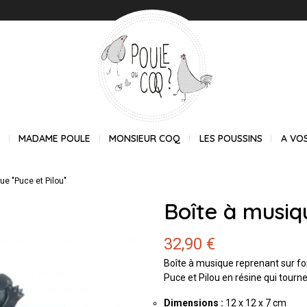
E
MADAME POULE
MONSIEUR COQ
LES POUSSINS
A VO
ue "Puce et Pilou"
Boîte à musiq
32,90 €
Boîte à musique reprenant sur fo
Puce et Pilou en résine qui tour
Dimensions :
12 x 12 x 7 cm