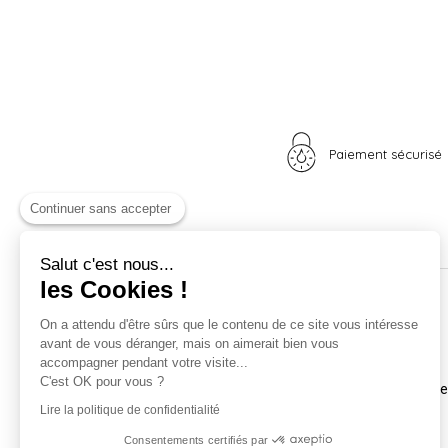
Paiement sécurisé
Continuer sans accepter
Salut c'est nous...
les Cookies !
Nos univers
Informations
On a attendu d'être sûrs que le contenu de ce site vous intéresse
avant de vous déranger, mais on aimerait bien vous
Nid douillet
La boutique
accompagner pendant votre visite...
Madame Poule
Livraison
C'est OK pour vous ?
Monsieur Coq
Coordonnées et horair
Les poussins
Mentions légales
Lire la politique de confidentialité
A vos plumes
Nos CGV
Consentements certifiés par