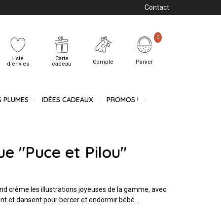
Contact
0
Liste
Carte
Compte
Panier
d'envies
cadeau
S PLUMES
IDÉES CADEAUX
PROMOS !
ue "Puce et Pilou"
nd crème les illustrations joyeuses de la gamme, avec
nent et dansent pour bercer et endormir bébé…