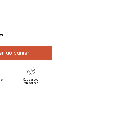
es
er au panier
rte
Satisfait ou
remboursé