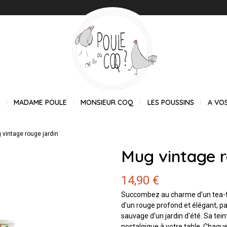
E
MADAME POULE
MONSIEUR COQ
LES POUSSINS
A VO
 vintage rouge jardin
Mug vintage r
14,90 €
Succombez au charme d’un tea-t
d’un rouge profond et élégant, p
sauvage d’un jardin d'été. Sa tei
nostalgique à votre table. Chaque 