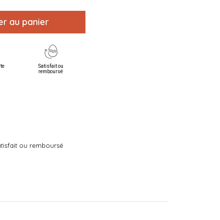
er au panier
rte
Satisfait ou
remboursé
tisfait ou remboursé