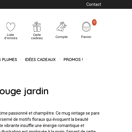
Contact
0
Liste
Carte
Compte
Panier
d'envies
cadeau
S PLUMES
IDÉES CADEAUX
PROMOS !
ouge jardin
ime passionné et champêtre. Ce mug vintage se pare
arsemé de motifs floraux qui évoquent la beauté
nte vibrante insuffle une énergie romantique et
illustration est appliquée à la main, faisant de cette