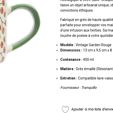
tasse un objet artisanal unique, i
convictions éthiques.
Fabriqué en grès de haute quali
parfaite pour envelopper vos mai
d'une infusion aux herbes. Sa ma
touche de poésie à votre quotidie
Modèle :
Vintage Garden Rouge
Dimensions :
13 cm x 9,5 cm x 8
Contenance :
400 ml
Matière :
Grès émaillé (Résistant
Entretien :
Compatible lave-vaiss
Fournisseur : Tranquillo
Ajouter à ma liste d'envi