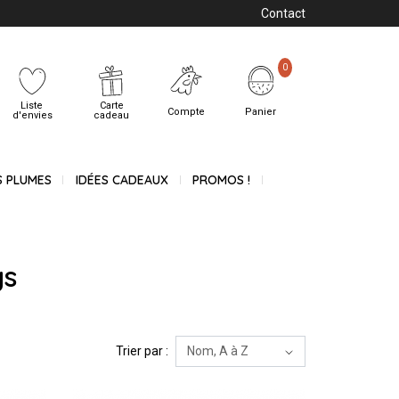
Contact
0
Liste
Carte
Compte
Panier
d'envies
cadeau
S PLUMES
IDÉES CADEAUX
PROMOS !
gs
Trier par :