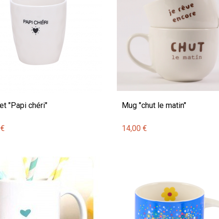
t "Papi chéri"
Mug "chut le matin"
 €
14,00 €