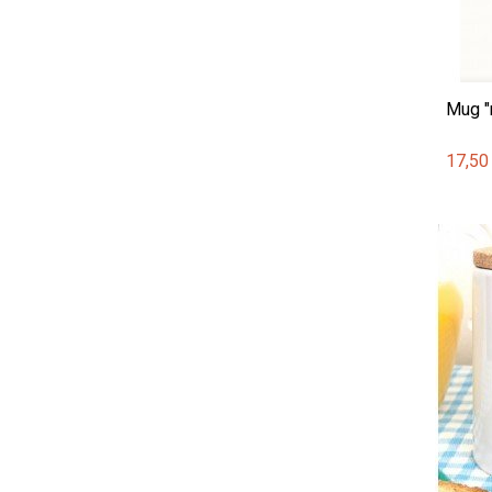
Mug "
17,50