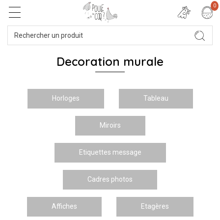
0
Decoration murale
Horloges
Tableau
Miroirs
Etiquettes message
Cadres photos
Affiches
Etagères