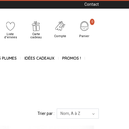
Contact
0
Liste
Carte
Compte
Panier
d'envies
cadeau
S PLUMES
IDÉES CADEAUX
PROMOS !
Trier par :