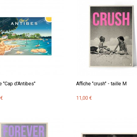
e "Cap d'Antibes"
Affiche "crush" - taille M
 €
11,00 €