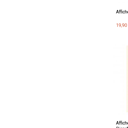
Affic
19,90
Affic