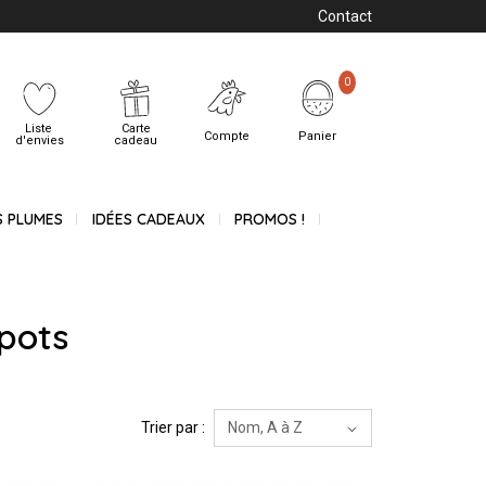
Contact
0
Liste
Carte
Compte
Panier
d'envies
cadeau
S PLUMES
IDÉES CADEAUX
PROMOS !
pots
Trier par :