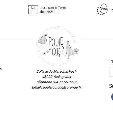
Livraison offerte
Sa
dès 150€
I
es
2 Place du Maréchal Foch
43200 Yssingeaux
Téléphone : 04 71 56 09 06
S
Email : poule.ou.coq@orange.fr
ns
de confidentialité, en garantissant la conformité avec les réglementat