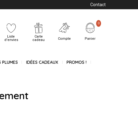
Contact
0
Liste
Carte
Compte
Panier
d'envies
cadeau
S PLUMES
IDÉES CADEAUX
PROMOS !
gement